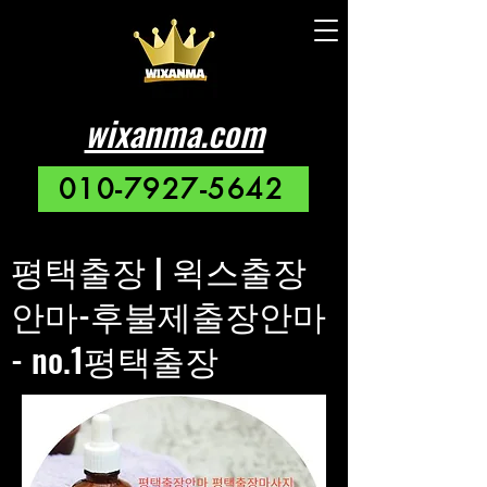
wixanma.com
010-7927-5642
평택출장 | 윅스출장
안마-후불제출장안마
- no.1평택출장